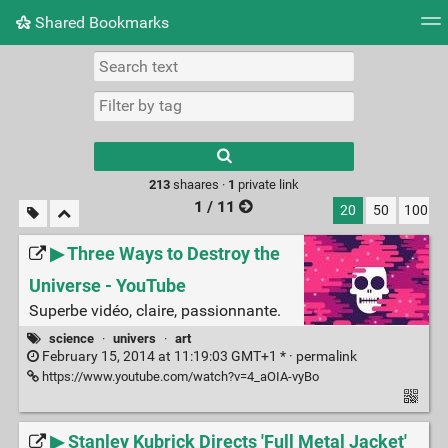
Shared Bookmarks
Tag cloud
Picture wall
Daily
RSS Feed
Logi
Type 1 or more
characters for
results.
213
shaares ·
1
private link
1 / 11
20
50
100
▶ Three Ways to Destroy the
Universe - YouTube
Superbe vidéo, claire, passionnante.
science
·
univers
·
art
February 15, 2014 at 11:19:03 GMT+1 * ·
permalink
https://www.youtube.com/watch?v=4_aOIA-vyBo
▶ Stanley Kubrick Directs 'Full Metal Jacket'