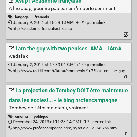
Asap | Académie française
À lire asap, pour ne pas parler n'importe comment.
langage
·
français
January 9, 2014 at 18:39:13 GMT+1 * ·
permalink
http://academie-francaise.fr/asap
I am the guy with two penises. AMA. : IAmA
wadafak
January 2, 2014 at 17:39:01 GMT+1 * ·
permalink
http://www.reddit.com/r/IAmA/comments/1u75hh/i_am_the_guy_with_two_penises_ama/
La projection de Tomboy DOIT être maintenue
dans les écoles!... - le blog profencampagne
Tomboy doit être maintenu, vraiment.
cinéma
·
politique
December 24, 2013 at 11:23:14 GMT+1 * ·
permalink
http://www.profencampagne.com/m/article-121749756.html