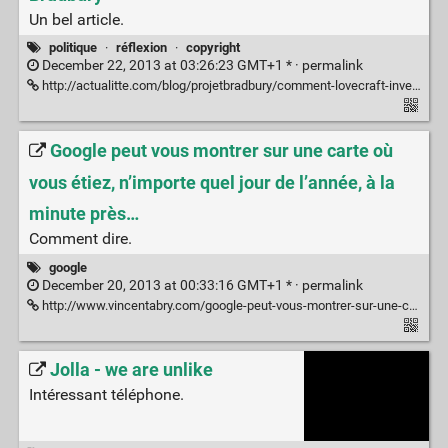
Un bel article.
politique
·
réflexion
·
copyright
December 22, 2013 at 03:26:23 GMT+1 * ·
permalink
http://actualitte.com/blog/projetbradbury/comment-lovecraft-inventa-les-creative-commons-un-siecle-avant-tout-le-monde/?utm_content=buffer2fbc4
Google peut vous montrer sur une carte où
vous étiez, n’importe quel jour de l’année, à la
minute près…
Comment dire.
google
December 20, 2013 at 00:33:16 GMT+1 * ·
permalink
http://www.vincentabry.com/google-peut-vous-montrer-sur-une-carte-ou-vous-etiez-nimporte-quel-jour-a-la-minute-pres-30481
Jolla - we are unlike
Intéressant téléphone.