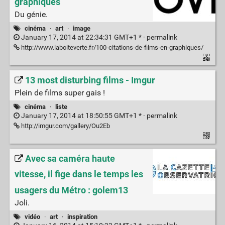
graphiques
Du génie.
cinéma
·
art
·
image
January 17, 2014 at 22:34:31 GMT+1 * ·
permalink
http://www.laboiteverte.fr/100-citations-de-films-en-graphiques/
13 most disturbing films - Imgur
Plein de films super gais !
cinéma
·
liste
January 17, 2014 at 18:50:55 GMT+1 * ·
permalink
http://imgur.com/gallery/Ou2Eb
Avec sa caméra haute
vitesse, il fige dans le temps les
usagers du Métro : golem13
Joli.
vidéo
·
art
·
inspiration