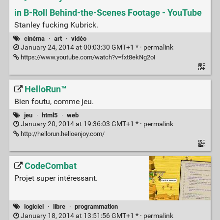
in B-Roll Behind-the-Scenes Footage - YouTube
Stanley fucking Kubrick.
cinéma
·
art
·
vidéo
January 24, 2014 at 00:03:30 GMT+1 * ·
permalink
https://www.youtube.com/watch?v=fxt8ekNg2oI
HelloRun™
Bien foutu, comme jeu.
jeu
·
html5
·
web
January 20, 2014 at 19:36:03 GMT+1 * ·
permalink
http://hellorun.helloenjoy.com/
CodeCombat
Projet super intéressant.
logiciel
·
libre
·
programmation
January 18, 2014 at 13:51:56 GMT+1 * ·
permalink