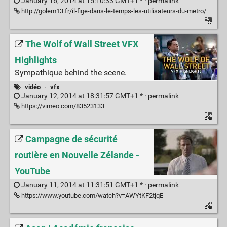
January 16, 2014 at 15:10:33 GMT+1 * ·
permalink
http://golem13.fr/il-fige-dans-le-temps-les-utilisateurs-du-metro/
The Wolf of Wall Street VFX
Highlights
Sympathique behind the scene.
vidéo
·
vfx
January 12, 2014 at 18:31:57 GMT+1 * ·
permalink
https://vimeo.com/83523133
Campagne de sécurité
routière en Nouvelle Zélande -
YouTube
January 11, 2014 at 11:31:51 GMT+1 * ·
permalink
https://www.youtube.com/watch?v=AWYtKF2tjqE